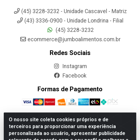
(45) 3228-3232 - Unidade Cascavel - Matriz
(43) 3336-0900 - Unidade Londrina - Filial
(45) 3228-3232
ecommerce@jumboalimentos.com.br
Redes Sociais
Instagram
Facebook
Formas de Pagamento
O nosso site coleta cookies próprios e de
terceiros para proporcionar uma experiência
Jumbo Alimentos Cascavel - Matriz - Rua Itatiba Do Sul, 161 -
personalizada ao usuário, apresentar publicidade
Santos Dumont, Cascavel-PR - CEP 85804-700- CNPJ
85.522.043/0001-90