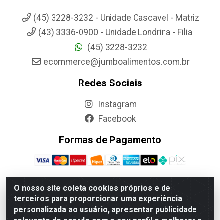
(45) 3228-3232 - Unidade Cascavel - Matriz
(43) 3336-0900 - Unidade Londrina - Filial
(45) 3228-3232
ecommerce@jumboalimentos.com.br
Redes Sociais
Instagram
Facebook
Formas de Pagamento
O nosso site coleta cookies próprios e de
terceiros para proporcionar uma experiência
Jumbo Alimentos Cascavel - Matriz - Rua Itatiba Do Sul, 161 -
personalizada ao usuário, apresentar publicidade
Santos Dumont, Cascavel-PR - CEP 85804-700- CNPJ
85.522.043/0001-90