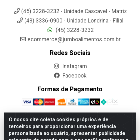
(45) 3228-3232 - Unidade Cascavel - Matriz
(43) 3336-0900 - Unidade Londrina - Filial
(45) 3228-3232
ecommerce@jumboalimentos.com.br
Redes Sociais
Instagram
Facebook
Formas de Pagamento
O nosso site coleta cookies próprios e de
terceiros para proporcionar uma experiência
Jumbo Alimentos Cascavel - Matriz - Rua Itatiba Do Sul, 161 -
personalizada ao usuário, apresentar publicidade
Santos Dumont, Cascavel-PR - CEP 85804-700- CNPJ
85.522.043/0001-90