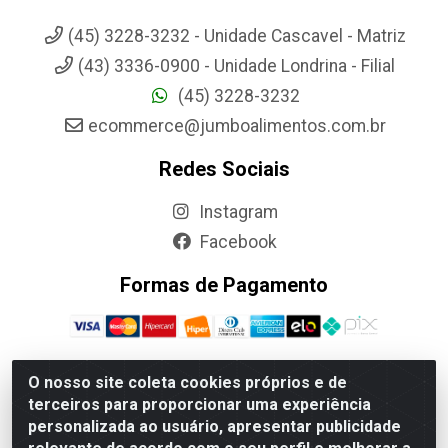
(45) 3228-3232 - Unidade Cascavel - Matriz
(43) 3336-0900 - Unidade Londrina - Filial
(45) 3228-3232
ecommerce@jumboalimentos.com.br
Redes Sociais
Instagram
Facebook
Formas de Pagamento
O nosso site coleta cookies próprios e de
terceiros para proporcionar uma experiência
Jumbo Alimentos Cascavel - Matriz - Rua Itatiba Do Sul, 161 -
personalizada ao usuário, apresentar publicidade
Santos Dumont, Cascavel-PR - CEP 85804-700- CNPJ
85.522.043/0001-90