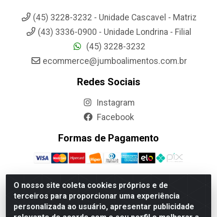
(45) 3228-3232 - Unidade Cascavel - Matriz
(43) 3336-0900 - Unidade Londrina - Filial
(45) 3228-3232
ecommerce@jumboalimentos.com.br
Redes Sociais
Instagram
Facebook
Formas de Pagamento
O nosso site coleta cookies próprios e de
terceiros para proporcionar uma experiência
Jumbo Alimentos Cascavel - Matriz - Rua Itatiba Do Sul, 161 -
personalizada ao usuário, apresentar publicidade
Santos Dumont, Cascavel-PR - CEP 85804-700- CNPJ
85.522.043/0001-90