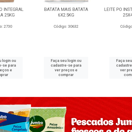
PO INTEGRAL
BATATA MAIS BATATA
LEITE PO IN
A 25KG
6X2.5KG
25X
o: 2730
Código: 30632
Código
 login ou
Faça seu login ou
Faça seu
e-se para
cadastre-se para
cadastre
reços e
ver preços e
ver pr
prar
comprar
com