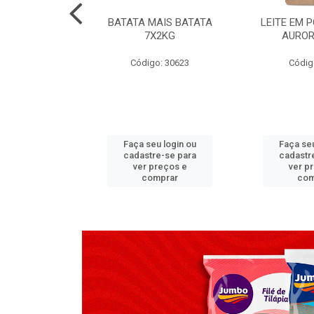
TADO PECA
BATATA MAIS BATATA
LEITE EM 
 2X3,7 KG
7X2KG
AUROR
go: 517
Código: 30623
Códig
u login ou
Faça seu login ou
Faça seu
e-se para
cadastre-se para
cadastr
reços e
ver preços e
ver p
mprar
comprar
com