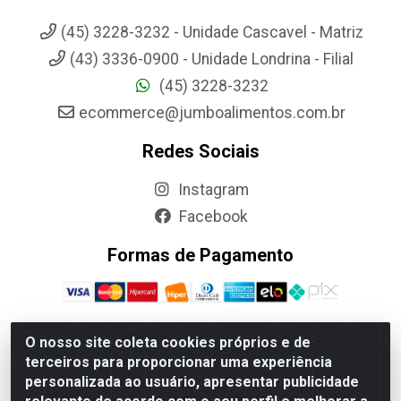
(45) 3228-3232 - Unidade Cascavel - Matriz
(43) 3336-0900 - Unidade Londrina - Filial
(45) 3228-3232
ecommerce@jumboalimentos.com.br
Redes Sociais
Instagram
Facebook
Formas de Pagamento
O nosso site coleta cookies próprios e de
terceiros para proporcionar uma experiência
Jumbo Alimentos Cascavel - Matriz - Rua Itatiba Do Sul, 161 -
personalizada ao usuário, apresentar publicidade
Santos Dumont, Cascavel-PR - CEP 85804-700- CNPJ
85.522.043/0001-90