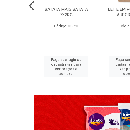
TADO PECA
BATATA MAIS BATATA
LEITE EM 
 2X3,7 KG
7X2KG
AUROR
go: 517
Código: 30623
Códig
u login ou
Faça seu login ou
Faça seu
e-se para
cadastre-se para
cadastr
reços e
ver preços e
ver p
mprar
comprar
com