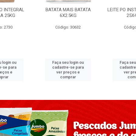
PO INTEGRAL
BATATA MAIS BATATA
LEITE PO IN
A 25KG
6X2.5KG
25X
o: 2730
Código: 30632
Código
 login ou
Faça seu login ou
Faça seu
e-se para
cadastre-se para
cadastre
reços e
ver preços e
ver pr
prar
comprar
com