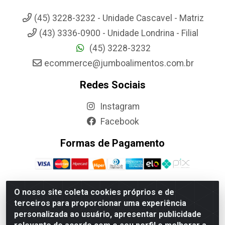
(45) 3228-3232 - Unidade Cascavel - Matriz
(43) 3336-0900 - Unidade Londrina - Filial
(45) 3228-3232
ecommerce@jumboalimentos.com.br
Redes Sociais
Instagram
Facebook
Formas de Pagamento
O nosso site coleta cookies próprios e de
terceiros para proporcionar uma experiência
Jumbo Alimentos Cascavel - Matriz - Rua Itatiba Do Sul, 161 -
personalizada ao usuário, apresentar publicidade
Santos Dumont, Cascavel-PR - CEP 85804-700- CNPJ
85.522.043/0001-90