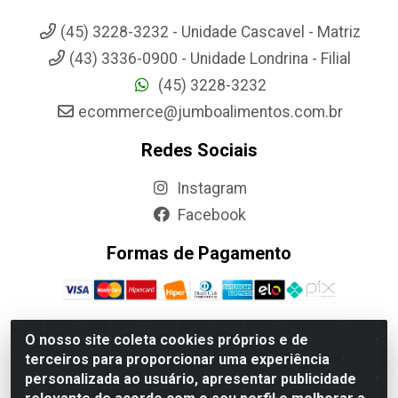
(45) 3228-3232 - Unidade Cascavel - Matriz
(43) 3336-0900 - Unidade Londrina - Filial
(45) 3228-3232
ecommerce@jumboalimentos.com.br
Redes Sociais
Instagram
Facebook
Formas de Pagamento
O nosso site coleta cookies próprios e de
terceiros para proporcionar uma experiência
Jumbo Alimentos Cascavel - Matriz - Rua Itatiba Do Sul, 161 -
personalizada ao usuário, apresentar publicidade
Santos Dumont, Cascavel-PR - CEP 85804-700- CNPJ
85.522.043/0001-90