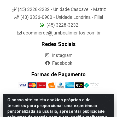
(45) 3228-3232 - Unidade Cascavel - Matriz
(43) 3336-0900 - Unidade Londrina - Filial
(45) 3228-3232
ecommerce@jumboalimentos.com.br
Redes Sociais
Instagram
Facebook
Formas de Pagamento
O nosso site coleta cookies próprios e de
terceiros para proporcionar uma experiência
Jumbo Alimentos Cascavel - Matriz - Rua Itatiba Do Sul, 161 -
personalizada ao usuário, apresentar publicidade
Santos Dumont, Cascavel-PR - CEP 85804-700- CNPJ
85.522.043/0001-90