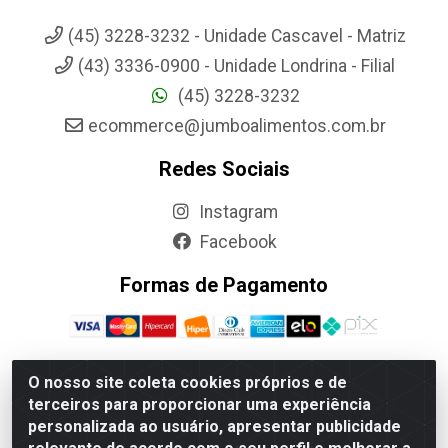
(45) 3228-3232 - Unidade Cascavel - Matriz
(43) 3336-0900 - Unidade Londrina - Filial
(45) 3228-3232
ecommerce@jumboalimentos.com.br
Redes Sociais
Instagram
Facebook
Formas de Pagamento
O nosso site coleta cookies próprios e de
terceiros para proporcionar uma experiência
Jumbo Alimentos Cascavel - Matriz - Rua Itatiba Do Sul, 161 -
personalizada ao usuário, apresentar publicidade
Santos Dumont, Cascavel-PR - CEP 85804-700- CNPJ
85.522.043/0001-90