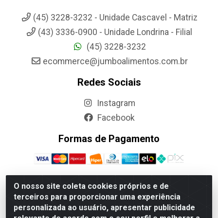
(45) 3228-3232 - Unidade Cascavel - Matriz
(43) 3336-0900 - Unidade Londrina - Filial
(45) 3228-3232
ecommerce@jumboalimentos.com.br
Redes Sociais
Instagram
Facebook
Formas de Pagamento
O nosso site coleta cookies próprios e de
terceiros para proporcionar uma experiência
Jumbo Alimentos Cascavel - Matriz - Rua Itatiba Do Sul, 161 -
personalizada ao usuário, apresentar publicidade
Santos Dumont, Cascavel-PR - CEP 85804-700- CNPJ
85.522.043/0001-90