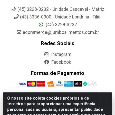
(45) 3228-3232 - Unidade Cascavel - Matriz
(43) 3336-0900 - Unidade Londrina - Filial
(45) 3228-3232
ecommerce@jumboalimentos.com.br
Redes Sociais
Instagram
Facebook
Formas de Pagamento
O nosso site coleta cookies próprios e de
terceiros para proporcionar uma experiência
Jumbo Alimentos Cascavel - Matriz - Rua Itatiba Do Sul, 161 -
personalizada ao usuário, apresentar publicidade
Santos Dumont, Cascavel-PR - CEP 85804-700- CNPJ
85.522.043/0001-90