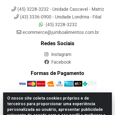
(45) 3228-3232 - Unidade Cascavel - Matriz
(43) 3336-0900 - Unidade Londrina - Filial
(45) 3228-3232
ecommerce@jumboalimentos.com.br
Redes Sociais
Instagram
Facebook
Formas de Pagamento
O nosso site coleta cookies próprios e de
terceiros para proporcionar uma experiência
Jumbo Alimentos Cascavel - Matriz - Rua Itatiba Do Sul, 161 -
personalizada ao usuário, apresentar publicidade
Santos Dumont, Cascavel-PR - CEP 85804-700- CNPJ
85.522.043/0001-90