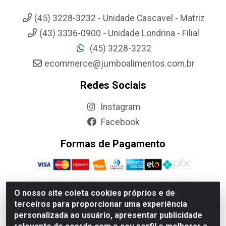
(45) 3228-3232 - Unidade Cascavel - Matriz
(43) 3336-0900 - Unidade Londrina - Filial
(45) 3228-3232
ecommerce@jumboalimentos.com.br
Redes Sociais
Instagram
Facebook
Formas de Pagamento
O nosso site coleta cookies próprios e de
terceiros para proporcionar uma experiência
Jumbo Alimentos Cascavel - Matriz - Rua Itatiba Do Sul, 161 -
personalizada ao usuário, apresentar publicidade
Santos Dumont, Cascavel-PR - CEP 85804-700- CNPJ
85.522.043/0001-90