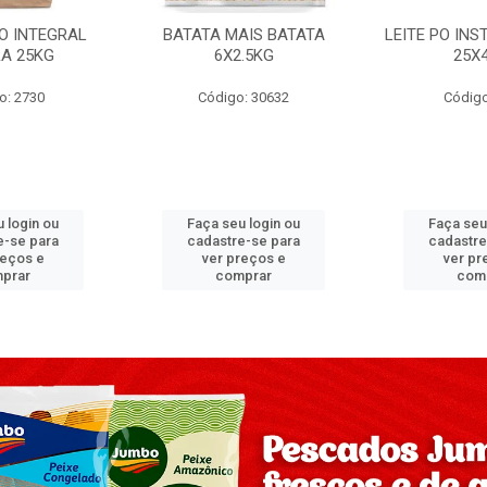
PO INTEGRAL
BATATA MAIS BATATA
LEITE PO IN
A 25KG
6X2.5KG
25X
o: 2730
Código: 30632
Código
 login ou
Faça seu login ou
Faça seu
e-se para
cadastre-se para
cadastre
reços e
ver preços e
ver pr
prar
comprar
com