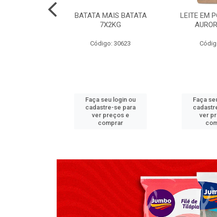
TADO PECA
BATATA MAIS BATATA
LEITE EM 
 2X3,7 KG
7X2KG
AUROR
go: 517
Código: 30623
Códig
u login ou
Faça seu login ou
Faça seu
e-se para
cadastre-se para
cadastr
reços e
ver preços e
ver p
mprar
comprar
com