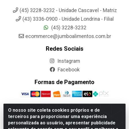
(45) 3228-3232 - Unidade Cascavel - Matriz
(43) 3336-0900 - Unidade Londrina - Filial
(45) 3228-3232
ecommerce@jumboalimentos.com.br
Redes Sociais
Instagram
Facebook
Formas de Pagamento
O nosso site coleta cookies próprios e de
terceiros para proporcionar uma experiência
Jumbo Alimentos Cascavel - Matriz - Rua Itatiba Do Sul, 161 -
personalizada ao usuário, apresentar publicidade
Santos Dumont, Cascavel-PR - CEP 85804-700- CNPJ
85.522.043/0001-90