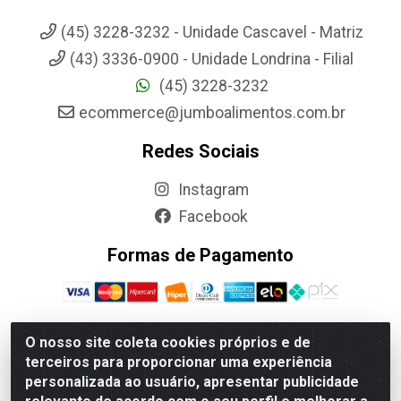
(45) 3228-3232 - Unidade Cascavel - Matriz
(43) 3336-0900 - Unidade Londrina - Filial
(45) 3228-3232
ecommerce@jumboalimentos.com.br
Redes Sociais
Instagram
Facebook
Formas de Pagamento
O nosso site coleta cookies próprios e de
terceiros para proporcionar uma experiência
Jumbo Alimentos Cascavel - Matriz - Rua Itatiba Do Sul, 161 -
personalizada ao usuário, apresentar publicidade
Santos Dumont, Cascavel-PR - CEP 85804-700- CNPJ
85.522.043/0001-90