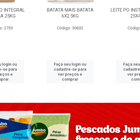
PO INTEGRAL
BATATA MAIS BATATA
LEITE PO IN
A 25KG
6X2.5KG
25X
o: 2730
Código: 30632
Código
 login ou
Faça seu login ou
Faça seu
e-se para
cadastre-se para
cadastre
reços e
ver preços e
ver pr
prar
comprar
com