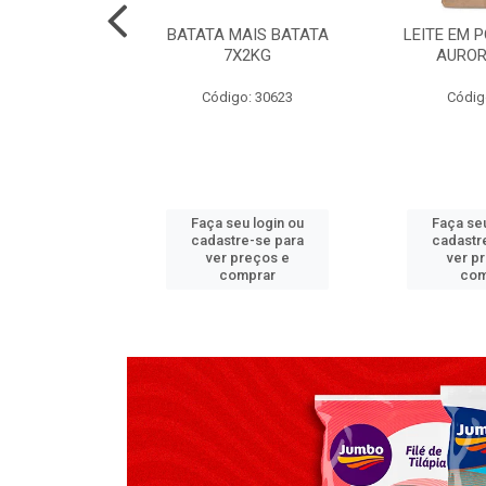
TADO PECA
BATATA MAIS BATATA
LEITE EM 
 2X3,7 KG
7X2KG
AUROR
go: 517
Código: 30623
Códig
u login ou
Faça seu login ou
Faça seu
e-se para
cadastre-se para
cadastr
reços e
ver preços e
ver p
mprar
comprar
com