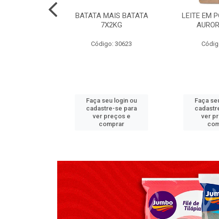
TADO PECA
BATATA MAIS BATATA
LEITE EM 
 2X3,7 KG
7X2KG
AUROR
go: 517
Código: 30623
Códig
u login ou
Faça seu login ou
Faça seu
e-se para
cadastre-se para
cadastr
reços e
ver preços e
ver p
mprar
comprar
com