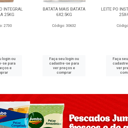
PO INTEGRAL
BATATA MAIS BATATA
LEITE PO IN
A 25KG
6X2.5KG
25X
o: 2730
Código: 30632
Código
 login ou
Faça seu login ou
Faça seu
e-se para
cadastre-se para
cadastre
reços e
ver preços e
ver pr
prar
comprar
com