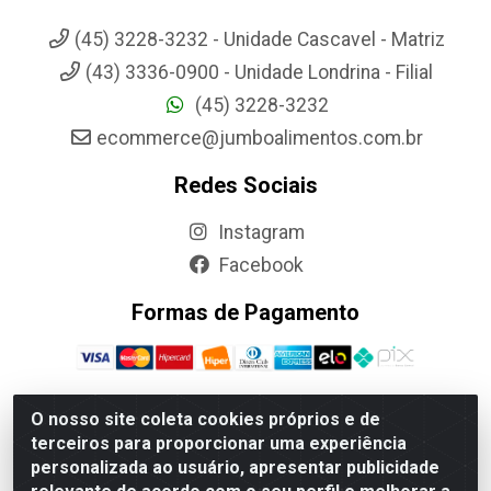
(45) 3228-3232 - Unidade Cascavel - Matriz
(43) 3336-0900 - Unidade Londrina - Filial
(45) 3228-3232
ecommerce@jumboalimentos.com.br
Redes Sociais
Instagram
Facebook
Formas de Pagamento
O nosso site coleta cookies próprios e de
terceiros para proporcionar uma experiência
Jumbo Alimentos Cascavel - Matriz - Rua Itatiba Do Sul, 161 -
personalizada ao usuário, apresentar publicidade
Santos Dumont, Cascavel-PR - CEP 85804-700- CNPJ
85.522.043/0001-90