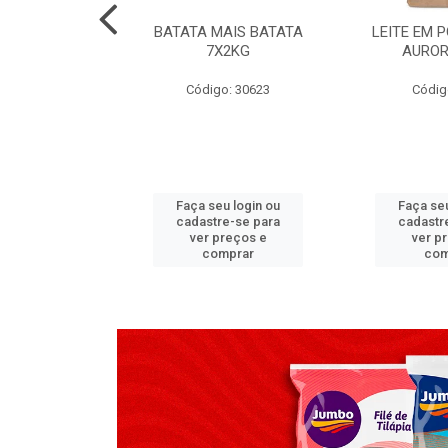
TADO PECA
BATATA MAIS BATATA
LEITE EM 
 2X3,7 KG
7X2KG
AUROR
go: 517
Código: 30623
Códig
u login ou
Faça seu login ou
Faça seu
e-se para
cadastre-se para
cadastr
reços e
ver preços e
ver p
mprar
comprar
com