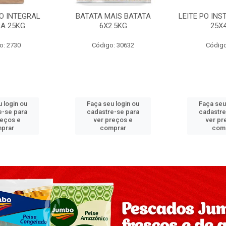
PO INTEGRAL
BATATA MAIS BATATA
LEITE PO IN
A 25KG
6X2.5KG
25X
o: 2730
Código: 30632
Código
 login ou
Faça seu login ou
Faça seu
e-se para
cadastre-se para
cadastre
reços e
ver preços e
ver pr
prar
comprar
com