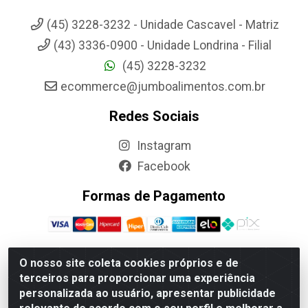
(45) 3228-3232 - Unidade Cascavel - Matriz
(43) 3336-0900 - Unidade Londrina - Filial
(45) 3228-3232
ecommerce@jumboalimentos.com.br
Redes Sociais
Instagram
Facebook
Formas de Pagamento
O nosso site coleta cookies próprios e de
terceiros para proporcionar uma experiência
Jumbo Alimentos Cascavel - Matriz - Rua Itatiba Do Sul, 161 -
personalizada ao usuário, apresentar publicidade
Santos Dumont, Cascavel-PR - CEP 85804-700- CNPJ
85.522.043/0001-90