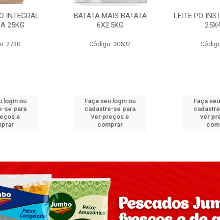
PO INTEGRAL
BATATA MAIS BATATA
LEITE PO IN
A 25KG
6X2.5KG
25X
o: 2730
Código: 30632
Código
 login ou
Faça seu login ou
Faça seu
e-se para
cadastre-se para
cadastre
reços e
ver preços e
ver pr
prar
comprar
com