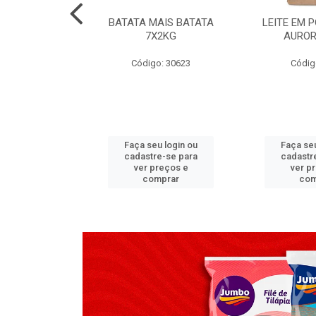
TADO PECA
BATATA MAIS BATATA
LEITE EM 
 2X3,7 KG
7X2KG
AUROR
go: 517
Código: 30623
Códig
u login ou
Faça seu login ou
Faça seu
e-se para
cadastre-se para
cadastr
reços e
ver preços e
ver p
mprar
comprar
com