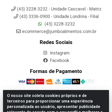
(45) 3228-3232 - Unidade Cascavel - Matriz
(43) 3336-0900 - Unidade Londrina - Filial
(45) 3228-3232
ecommerce@jumboalimentos.com.br
Redes Sociais
Instagram
Facebook
Formas de Pagamento
O nosso site coleta cookies próprios e de
terceiros para proporcionar uma experiência
Jumbo Alimentos Cascavel - Matriz - Rua Itatiba Do Sul, 161 -
personalizada ao usuário, apresentar publicidade
Santos Dumont, Cascavel-PR - CEP 85804-700- CNPJ
85.522.043/0001-90