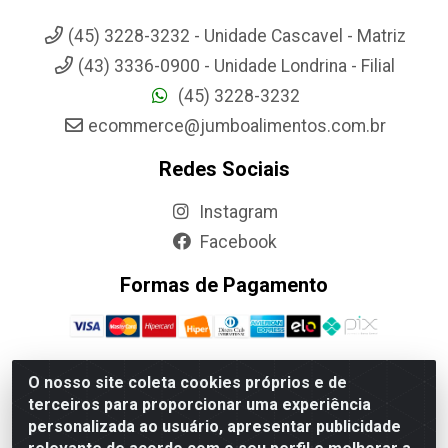
(45) 3228-3232 - Unidade Cascavel - Matriz
(43) 3336-0900 - Unidade Londrina - Filial
(45) 3228-3232
ecommerce@jumboalimentos.com.br
Redes Sociais
Instagram
Facebook
Formas de Pagamento
O nosso site coleta cookies próprios e de
terceiros para proporcionar uma experiência
Jumbo Alimentos Cascavel - Matriz - Rua Itatiba Do Sul, 161 -
personalizada ao usuário, apresentar publicidade
Santos Dumont, Cascavel-PR - CEP 85804-700- CNPJ
85.522.043/0001-90