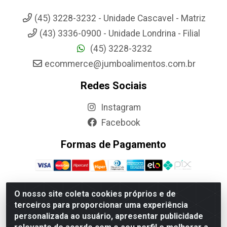
(45) 3228-3232 - Unidade Cascavel - Matriz
(43) 3336-0900 - Unidade Londrina - Filial
(45) 3228-3232
ecommerce@jumboalimentos.com.br
Redes Sociais
Instagram
Facebook
Formas de Pagamento
O nosso site coleta cookies próprios e de
terceiros para proporcionar uma experiência
Jumbo Alimentos Cascavel - Matriz - Rua Itatiba Do Sul, 161 -
personalizada ao usuário, apresentar publicidade
Santos Dumont, Cascavel-PR - CEP 85804-700- CNPJ
85.522.043/0001-90