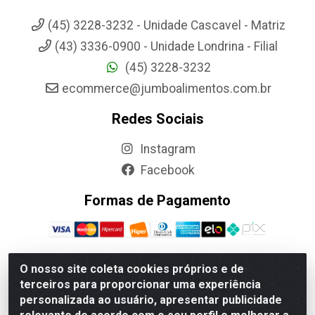
(45) 3228-3232 - Unidade Cascavel - Matriz
(43) 3336-0900 - Unidade Londrina - Filial
(45) 3228-3232
ecommerce@jumboalimentos.com.br
Redes Sociais
Instagram
Facebook
Formas de Pagamento
O nosso site coleta cookies próprios e de
terceiros para proporcionar uma experiência
Jumbo Alimentos Cascavel - Matriz - Rua Itatiba Do Sul, 161 -
personalizada ao usuário, apresentar publicidade
Santos Dumont, Cascavel-PR - CEP 85804-700- CNPJ
85.522.043/0001-90