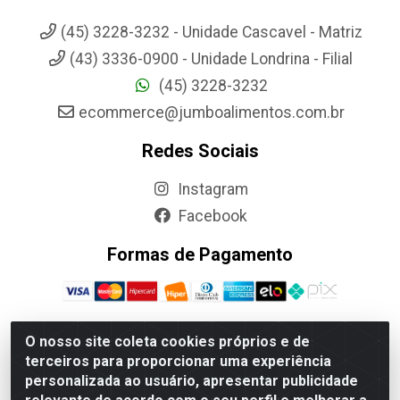
(45) 3228-3232 - Unidade Cascavel - Matriz
(43) 3336-0900 - Unidade Londrina - Filial
(45) 3228-3232
ecommerce@jumboalimentos.com.br
Redes Sociais
Instagram
Facebook
Formas de Pagamento
O nosso site coleta cookies próprios e de
terceiros para proporcionar uma experiência
Jumbo Alimentos Cascavel - Matriz - Rua Itatiba Do Sul, 161 -
personalizada ao usuário, apresentar publicidade
Santos Dumont, Cascavel-PR - CEP 85804-700- CNPJ
85.522.043/0001-90