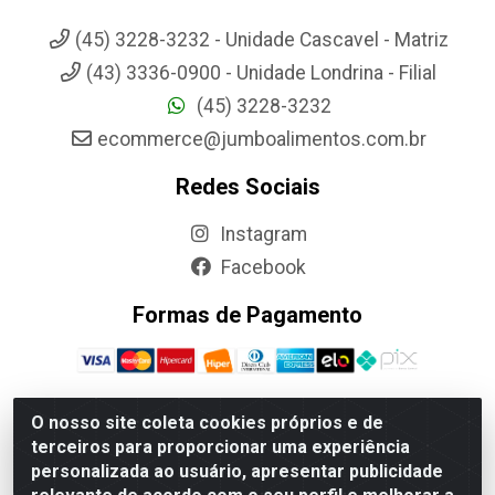
(45) 3228-3232 - Unidade Cascavel - Matriz
(43) 3336-0900 - Unidade Londrina - Filial
(45) 3228-3232
ecommerce@jumboalimentos.com.br
Redes Sociais
Instagram
Facebook
Formas de Pagamento
O nosso site coleta cookies próprios e de
terceiros para proporcionar uma experiência
Jumbo Alimentos Cascavel - Matriz - Rua Itatiba Do Sul, 161 -
personalizada ao usuário, apresentar publicidade
Santos Dumont, Cascavel-PR - CEP 85804-700- CNPJ
85.522.043/0001-90