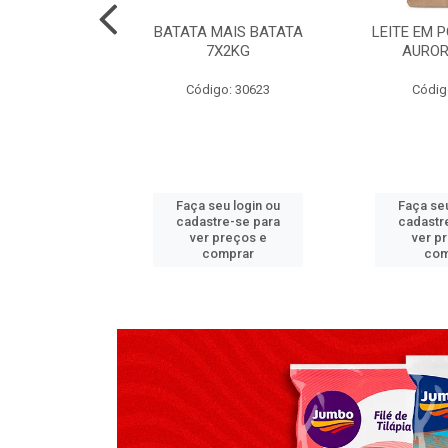
TADO PECA
BATATA MAIS BATATA
LEITE EM 
 2X3,7 KG
7X2KG
AUROR
go: 517
Código: 30623
Códig
u login ou
Faça seu login ou
Faça seu
e-se para
cadastre-se para
cadastr
reços e
ver preços e
ver p
mprar
comprar
com