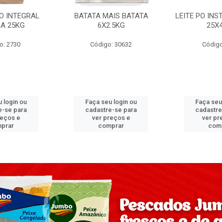
PO INTEGRAL
BATATA MAIS BATATA
LEITE PO IN
A 25KG
6X2.5KG
25X
o: 2730
Código: 30632
Código
 login ou
Faça seu login ou
Faça seu
e-se para
cadastre-se para
cadastre
reços e
ver preços e
ver pr
prar
comprar
com