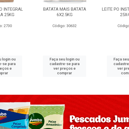
PO INTEGRAL
BATATA MAIS BATATA
LEITE PO IN
A 25KG
6X2.5KG
25X
o: 2730
Código: 30632
Código
 login ou
Faça seu login ou
Faça seu
e-se para
cadastre-se para
cadastre
reços e
ver preços e
ver pr
prar
comprar
com