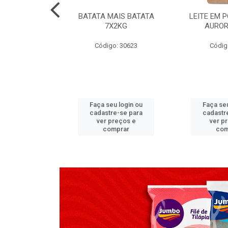
TADO PECA
BATATA MAIS BATATA
LEITE EM 
 2X3,7 KG
7X2KG
AUROR
go: 517
Código: 30623
Códig
u login ou
Faça seu login ou
Faça seu
e-se para
cadastre-se para
cadastr
reços e
ver preços e
ver p
mprar
comprar
com