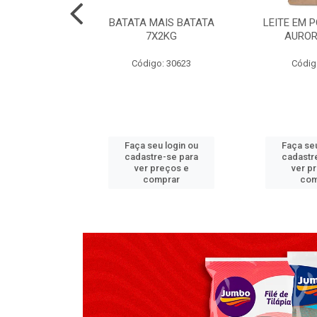
TADO PECA
BATATA MAIS BATATA
LEITE EM 
 2X3,7 KG
7X2KG
AUROR
go: 517
Código: 30623
Códig
u login ou
Faça seu login ou
Faça seu
e-se para
cadastre-se para
cadastr
reços e
ver preços e
ver p
mprar
comprar
com