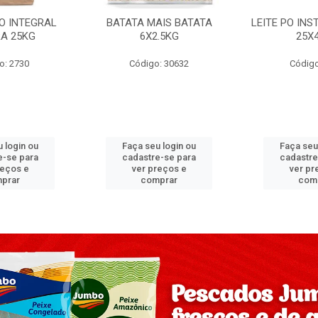
PO INTEGRAL
BATATA MAIS BATATA
LEITE PO IN
A 25KG
6X2.5KG
25X
o: 2730
Código: 30632
Código
 login ou
Faça seu login ou
Faça seu
e-se para
cadastre-se para
cadastre
reços e
ver preços e
ver pr
prar
comprar
com