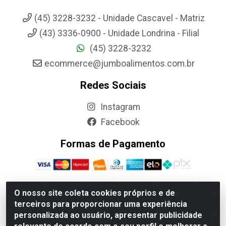
(45) 3228-3232 - Unidade Cascavel - Matriz
(43) 3336-0900 - Unidade Londrina - Filial
(45) 3228-3232
ecommerce@jumboalimentos.com.br
Redes Sociais
Instagram
Facebook
Formas de Pagamento
O nosso site coleta cookies próprios e de
terceiros para proporcionar uma experiência
Jumbo Alimentos Cascavel - Matriz - Rua Itatiba Do Sul, 161 -
personalizada ao usuário, apresentar publicidade
Santos Dumont, Cascavel-PR - CEP 85804-700- CNPJ
85.522.043/0001-90