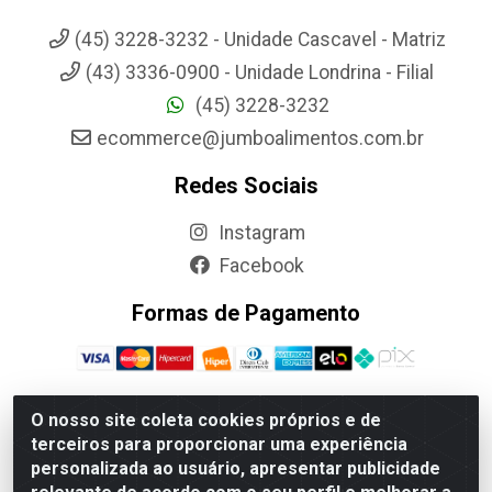
(45) 3228-3232 - Unidade Cascavel - Matriz
(43) 3336-0900 - Unidade Londrina - Filial
(45) 3228-3232
ecommerce@jumboalimentos.com.br
Redes Sociais
Instagram
Facebook
Formas de Pagamento
O nosso site coleta cookies próprios e de
terceiros para proporcionar uma experiência
Jumbo Alimentos Cascavel - Matriz - Rua Itatiba Do Sul, 161 -
personalizada ao usuário, apresentar publicidade
Santos Dumont, Cascavel-PR - CEP 85804-700- CNPJ
85.522.043/0001-90