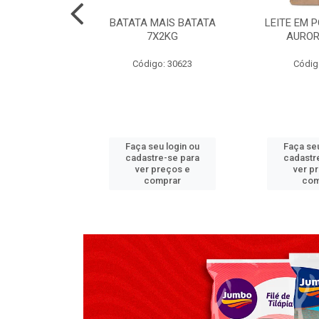
TADO PECA
BATATA MAIS BATATA
LEITE EM 
 2X3,7 KG
7X2KG
AUROR
go: 517
Código: 30623
Códig
u login ou
Faça seu login ou
Faça seu
e-se para
cadastre-se para
cadastr
reços e
ver preços e
ver p
mprar
comprar
com