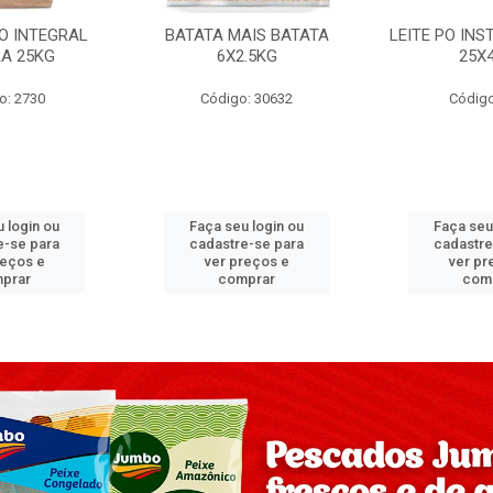
PO INTEGRAL
BATATA MAIS BATATA
LEITE PO IN
A 25KG
6X2.5KG
25X
o: 2730
Código: 30632
Código
 login ou
Faça seu login ou
Faça seu
e-se para
cadastre-se para
cadastre
reços e
ver preços e
ver pr
prar
comprar
com