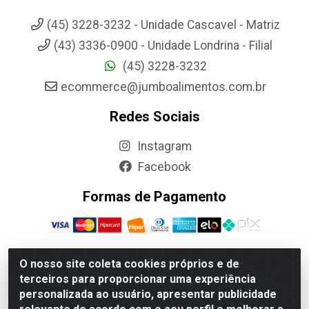
(45) 3228-3232 - Unidade Cascavel - Matriz
(43) 3336-0900 - Unidade Londrina - Filial
(45) 3228-3232
ecommerce@jumboalimentos.com.br
Redes Sociais
Instagram
Facebook
Formas de Pagamento
O nosso site coleta cookies próprios e de
terceiros para proporcionar uma experiência
Jumbo Alimentos Cascavel - Matriz - Rua Itatiba Do Sul, 161 -
personalizada ao usuário, apresentar publicidade
Santos Dumont, Cascavel-PR - CEP 85804-700- CNPJ
85.522.043/0001-90