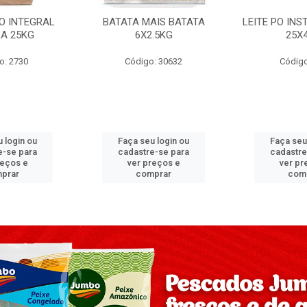
PO INTEGRAL
BATATA MAIS BATATA
LEITE PO IN
A 25KG
6X2.5KG
25X
o: 2730
Código: 30632
Código
 login ou
Faça seu login ou
Faça seu
e-se para
cadastre-se para
cadastre
reços e
ver preços e
ver pr
prar
comprar
com