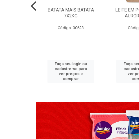
TADO PECA
BATATA MAIS BATATA
LEITE EM 
 2X3,7 KG
7X2KG
AUROR
go: 517
Código: 30623
Códig
u login ou
Faça seu login ou
Faça seu
e-se para
cadastre-se para
cadastr
reços e
ver preços e
ver p
mprar
comprar
com