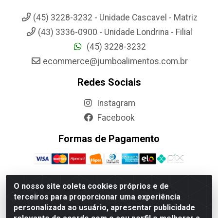
(45) 3228-3232 - Unidade Cascavel - Matriz
(43) 3336-0900 - Unidade Londrina - Filial
(45) 3228-3232
ecommerce@jumboalimentos.com.br
Redes Sociais
Instagram
Facebook
Formas de Pagamento
O nosso site coleta cookies próprios e de
terceiros para proporcionar uma experiência
Jumbo Alimentos Cascavel - Matriz - Rua Itatiba Do Sul, 161 -
personalizada ao usuário, apresentar publicidade
Santos Dumont, Cascavel-PR - CEP 85804-700- CNPJ
85.522.043/0001-90