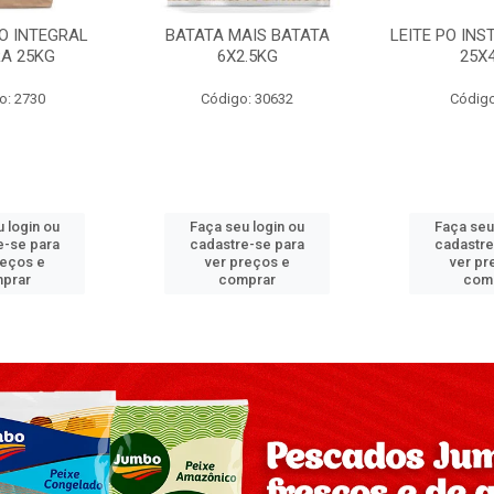
PO INTEGRAL
BATATA MAIS BATATA
LEITE PO IN
A 25KG
6X2.5KG
25X
o: 2730
Código: 30632
Código
 login ou
Faça seu login ou
Faça seu
e-se para
cadastre-se para
cadastre
reços e
ver preços e
ver pr
prar
comprar
com