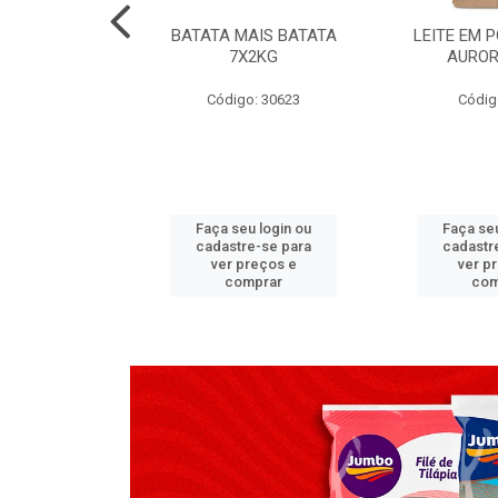
TADO PECA
BATATA MAIS BATATA
LEITE EM 
 2X3,7 KG
7X2KG
AUROR
go: 517
Código: 30623
Códig
u login ou
Faça seu login ou
Faça seu
e-se para
cadastre-se para
cadastr
reços e
ver preços e
ver p
mprar
comprar
com