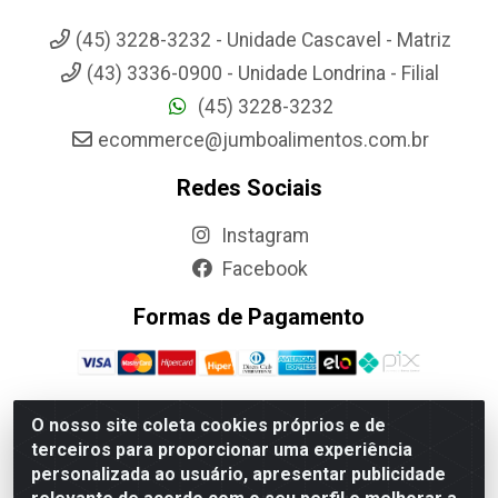
(45) 3228-3232 - Unidade Cascavel - Matriz
(43) 3336-0900 - Unidade Londrina - Filial
(45) 3228-3232
ecommerce@jumboalimentos.com.br
Redes Sociais
Instagram
Facebook
Formas de Pagamento
O nosso site coleta cookies próprios e de
terceiros para proporcionar uma experiência
Jumbo Alimentos Cascavel - Matriz - Rua Itatiba Do Sul, 161 -
personalizada ao usuário, apresentar publicidade
Santos Dumont, Cascavel-PR - CEP 85804-700- CNPJ
85.522.043/0001-90