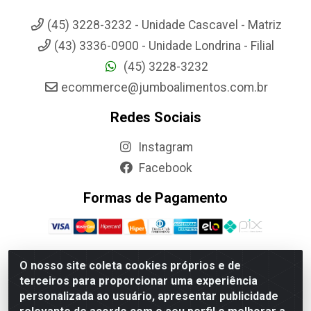
(45) 3228-3232 - Unidade Cascavel - Matriz
(43) 3336-0900 - Unidade Londrina - Filial
(45) 3228-3232
ecommerce@jumboalimentos.com.br
Redes Sociais
Instagram
Facebook
Formas de Pagamento
O nosso site coleta cookies próprios e de
terceiros para proporcionar uma experiência
Jumbo Alimentos Cascavel - Matriz - Rua Itatiba Do Sul, 161 -
personalizada ao usuário, apresentar publicidade
Santos Dumont, Cascavel-PR - CEP 85804-700- CNPJ
85.522.043/0001-90