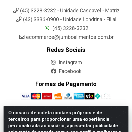
(45) 3228-3232 - Unidade Cascavel - Matriz
(43) 3336-0900 - Unidade Londrina - Filial
(45) 3228-3232
ecommerce@jumboalimentos.com.br
Redes Sociais
Instagram
Facebook
Formas de Pagamento
O nosso site coleta cookies próprios e de
terceiros para proporcionar uma experiência
Jumbo Alimentos Cascavel - Matriz - Rua Itatiba Do Sul, 161 -
personalizada ao usuário, apresentar publicidade
Santos Dumont, Cascavel-PR - CEP 85804-700- CNPJ
85.522.043/0001-90