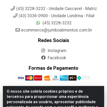
(45) 3228-3232 - Unidade Cascavel - Matriz
(43) 3336-0900 - Unidade Londrina - Filial
(45) 3228-3232
ecommerce@jumboalimentos.com.br
Redes Sociais
Instagram
Facebook
Formas de Pagamento
O nosso site coleta cookies próprios e de
terceiros para proporcionar uma experiência
Jumbo Alimentos Cascavel - Matriz - Rua Itatiba Do Sul, 161 -
personalizada ao usuário, apresentar publicidade
Santos Dumont, Cascavel-PR - CEP 85804-700- CNPJ
85.522.043/0001-90