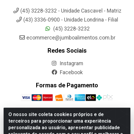
(45) 3228-3232 - Unidade Cascavel - Matriz
(43) 3336-0900 - Unidade Londrina - Filial
(45) 3228-3232
ecommerce@jumboalimentos.com.br
Redes Sociais
Instagram
Facebook
Formas de Pagamento
O nosso site coleta cookies próprios e de
terceiros para proporcionar uma experiência
Jumbo Alimentos Cascavel - Matriz - Rua Itatiba Do Sul, 161 -
personalizada ao usuário, apresentar publicidade
Santos Dumont, Cascavel-PR - CEP 85804-700- CNPJ
85.522.043/0001-90