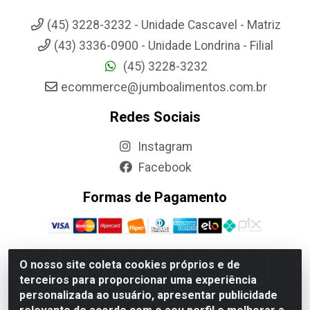
(45) 3228-3232 - Unidade Cascavel - Matriz
(43) 3336-0900 - Unidade Londrina - Filial
(45) 3228-3232
ecommerce@jumboalimentos.com.br
Redes Sociais
Instagram
Facebook
Formas de Pagamento
O nosso site coleta cookies próprios e de
terceiros para proporcionar uma experiência
Jumbo Alimentos Cascavel - Matriz - Rua Itatiba Do Sul, 161 -
personalizada ao usuário, apresentar publicidade
Santos Dumont, Cascavel-PR - CEP 85804-700- CNPJ
85.522.043/0001-90