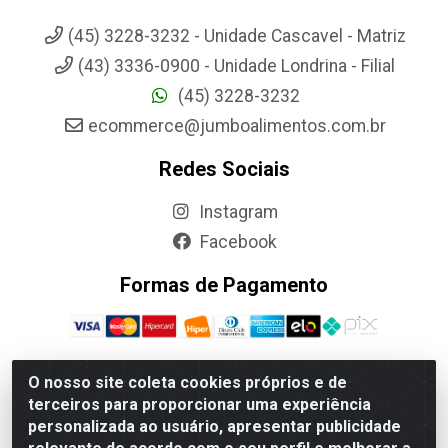
(45) 3228-3232 - Unidade Cascavel - Matriz
(43) 3336-0900 - Unidade Londrina - Filial
(45) 3228-3232
ecommerce@jumboalimentos.com.br
Redes Sociais
Instagram
Facebook
Formas de Pagamento
O nosso site coleta cookies próprios e de
terceiros para proporcionar uma experiência
Jumbo Alimentos Cascavel - Matriz - Rua Itatiba Do Sul, 161 -
personalizada ao usuário, apresentar publicidade
Santos Dumont, Cascavel-PR - CEP 85804-700- CNPJ
85.522.043/0001-90