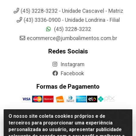
(45) 3228-3232 - Unidade Cascavel - Matriz
(43) 3336-0900 - Unidade Londrina - Filial
(45) 3228-3232
ecommerce@jumboalimentos.com.br
Redes Sociais
Instagram
Facebook
Formas de Pagamento
O nosso site coleta cookies próprios e de
terceiros para proporcionar uma experiência
Jumbo Alimentos Cascavel - Matriz - Rua Itatiba Do Sul, 161 -
personalizada ao usuário, apresentar publicidade
Santos Dumont, Cascavel-PR - CEP 85804-700- CNPJ
85.522.043/0001-90